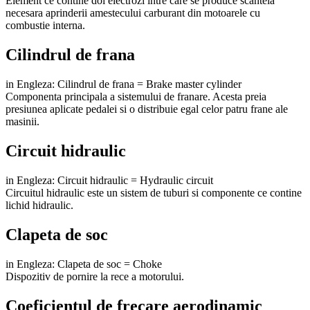
Element ce contine doi electrozi intre care se produce scanteia
necesara aprinderii amestecului carburant din motoarele cu
combustie interna.
Cilindrul de frana
in Engleza: Cilindrul de frana = Brake master cylinder
Componenta principala a sistemului de franare. Acesta preia
presiunea aplicate pedalei si o distribuie egal celor patru frane ale
masinii.
Circuit hidraulic
in Engleza: Circuit hidraulic = Hydraulic circuit
Circuitul hidraulic este un sistem de tuburi si componente ce contine
lichid hidraulic.
Clapeta de soc
in Engleza: Clapeta de soc = Choke
Dispozitiv de pornire la rece a motorului.
Coeficientul de frecare aerodinamic