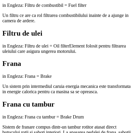
in Engleza: Filtru de combustibil = Fuel filter
Un filtru ce are ca rol filtrarea combustibilului inainte de a ajunge in
camera de ardere.
Filtru de ulei
in Engleza: Filtru de ulei = Oil filterElement folosit pentru filtrarea
uleiului care asigura ungerea motorului.
Frana
in Engleza: Frana = Brake
Un sistem prin intermediul caruia energia mecanica este transformata
in energie calorica pentru ca masina sa se opreasca.
Frana cu tambur
in Engleza: Frana cu tambur = Brake Drum
Sistem de franare compus dintr-un tambur rotitor atasat direct
butucului rotii si saboti interiori. La apasarea pedalei de frana, sabotii