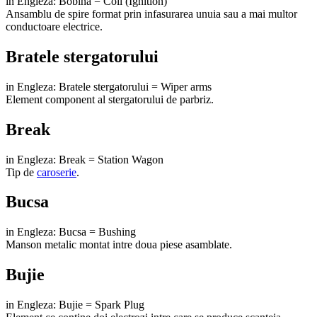
in Engleza: Bobina = Coil (Ignition)
Ansamblu de spire format prin infasurarea unuia sau a mai multor
conductoare electrice.
Bratele stergatorului
in Engleza: Bratele stergatorului = Wiper arms
Element component al stergatorului de parbriz.
Break
in Engleza: Break = Station Wagon
Tip de
caroserie
.
Bucsa
in Engleza: Bucsa = Bushing
Manson metalic montat intre doua piese asamblate.
Bujie
in Engleza: Bujie = Spark Plug